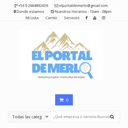
Saltar
+54 9 2664892659
elportaldemerlo@gmail.com
contenido
Donde estamos
Nuestros Horarios - 10am - 08pm
Mi Lista
Carrito
Servicios
0