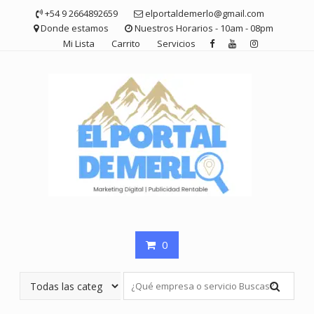
Saltar
+54 9 2664892659
elportaldemerlo@gmail.com
contenido
Donde estamos
Nuestros Horarios - 10am - 08pm
Mi Lista
Carrito
Servicios
0