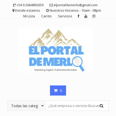
Saltar
+54 9 2664892659
elportaldemerlo@gmail.com
contenido
Donde estamos
Nuestros Horarios - 10am - 08pm
Mi Lista
Carrito
Servicios
0