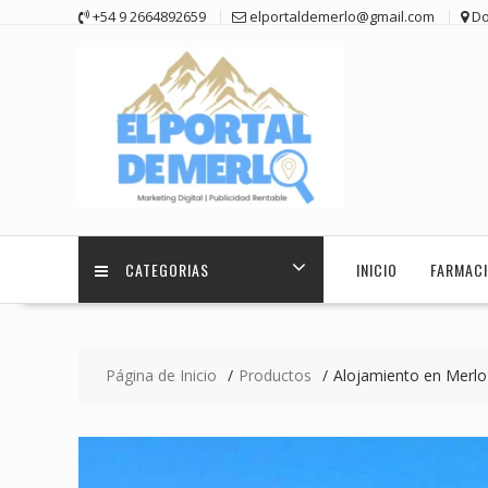
Saltar
+54 9 2664892659
elportaldemerlo@gmail.com
Do
contenido
CATEGORIAS
INICIO
FARMACI
Página de Inicio
Productos
Alojamiento en Merlo 