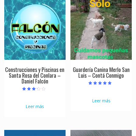
Construcciones y Piscinas en
Guardería Canina Merlo San
Santa Rosa del Conlara –
Luis – Contá Conmigo
Daniel Falcón
Valorado con
5.00
Valorado
de 5
con
Leer más
3.00
de 5
Leer más