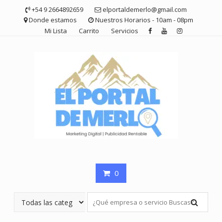
Saltar
+54 9 2664892659
elportaldemerlo@gmail.com
contenido
Donde estamos
Nuestros Horarios - 10am - 08pm
Mi Lista
Carrito
Servicios
0