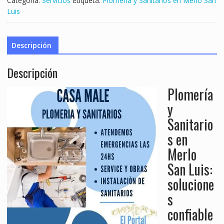
Categoría:
Servicios
Etiqueta:
Plomería y Sanitarios en Merlo San
Luis
Descripción
Descripción
Plomería
y
Sanitario
s en
Merlo
San Luis:
solucione
s
confiable