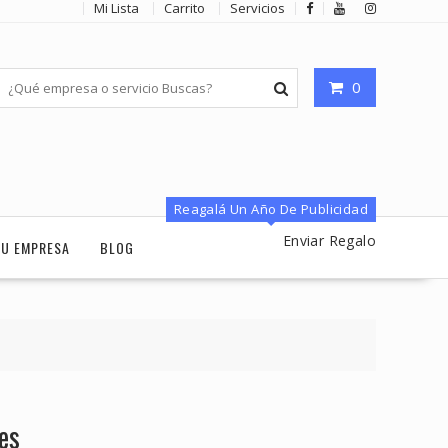
Mi Lista
Carrito
Servicios
0
Reagalá Un Año De Publicidad
Enviar Regalo
TU EMPRESA
BLOG
es