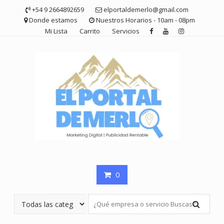
Saltar
+54 9 2664892659
elportaldemerlo@gmail.com
contenido
Donde estamos
Nuestros Horarios - 10am - 08pm
Mi Lista
Carrito
Servicios
0