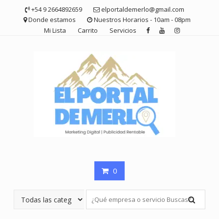
Saltar
+54 9 2664892659
elportaldemerlo@gmail.com
contenido
Donde estamos
Nuestros Horarios - 10am - 08pm
Mi Lista
Carrito
Servicios
0