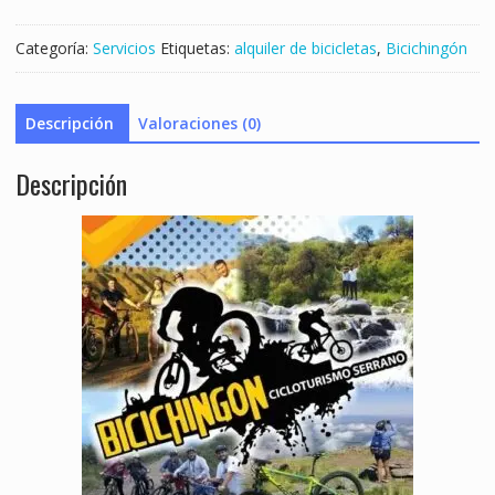
Categoría:
Servicios
Etiquetas:
alquiler de bicicletas
,
Bicichingón
Descripción
Valoraciones (0)
Descripción