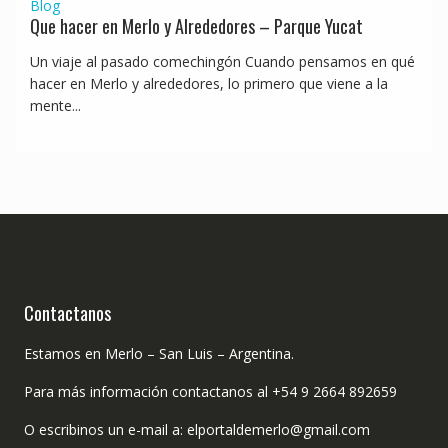
Blog
Que hacer en Merlo y Alrededores – Parque Yucat
Un viaje al pasado comechingón Cuando pensamos en qué
hacer en Merlo y alrededores, lo primero que viene a la
mente...
Contactanos
Estamos en Merlo – San Luis – Argentina.
Para más información contactanos al +54 9 2664 892659
O escribinos un e-mail a: elportaldemerlo@gmail.com