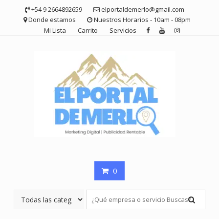
Saltar
+54 9 2664892659
elportaldemerlo@gmail.com
contenido
Donde estamos
Nuestros Horarios - 10am - 08pm
Mi Lista
Carrito
Servicios
0