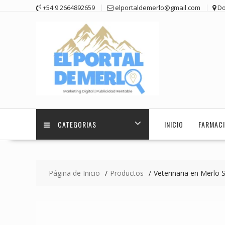
Saltar
+54 9 2664892659
elportaldemerlo@gmail.com
Do
contenido
CATEGORIAS
INICIO
FARMACI
Página de Inicio
Productos
Veterinaria en Merlo S