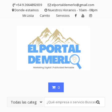
Saltar
+54 9 2664892659
elportaldemerlo@gmail.com
contenido
Donde estamos
Nuestros Horarios - 10am - 08pm
Mi Lista
Carrito
Servicios
0