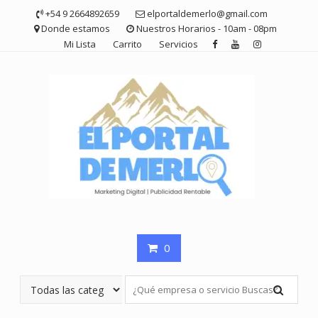
Saltar
+54 9 2664892659
elportaldemerlo@gmail.com
contenido
Donde estamos
Nuestros Horarios - 10am - 08pm
Mi Lista
Carrito
Servicios
0