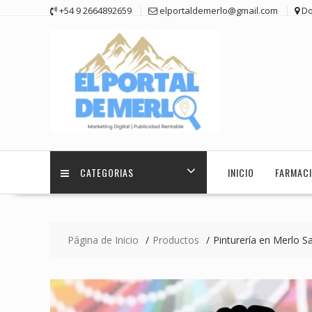
Saltar
+54 9 2664892659
elportaldemerlo@gmail.com
Do
contenido
CATEGORIAS
INICIO
FARMACI
Página de Inicio
Productos
Pinturería en Merlo S