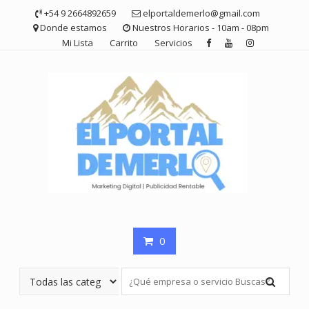
Saltar
+54 9 2664892659
elportaldemerlo@gmail.com
contenido
Donde estamos
Nuestros Horarios - 10am - 08pm
Mi Lista
Carrito
Servicios
0