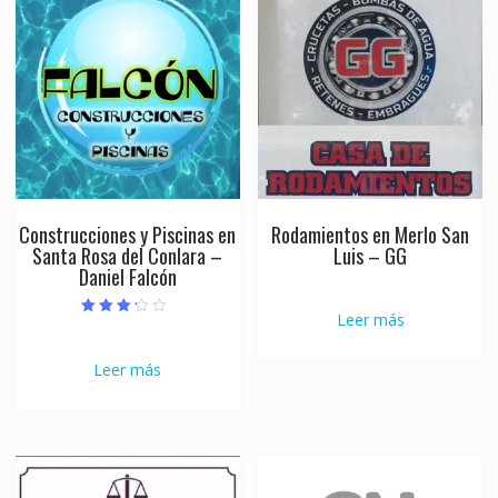
Construcciones y Piscinas en
Rodamientos en Merlo San
Santa Rosa del Conlara –
Luis – GG
Daniel Falcón
Leer más
Valorado
con
3.00
de 5
Leer más