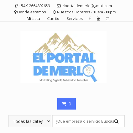
Saltar
+54 9 2664892659
elportaldemerlo@gmail.com
contenido
Donde estamos
Nuestros Horarios - 10am - 08pm
Mi Lista
Carrito
Servicios
0