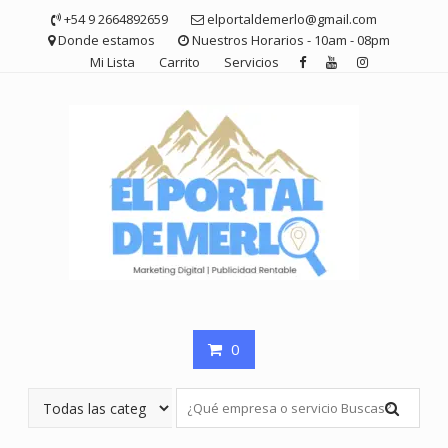
Saltar
+54 9 2664892659
elportaldemerlo@gmail.com
contenido
Donde estamos
Nuestros Horarios - 10am - 08pm
Mi Lista
Carrito
Servicios
0