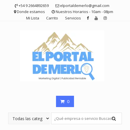
Saltar
+54 9 2664892659
elportaldemerlo@gmail.com
contenido
Donde estamos
Nuestros Horarios - 10am - 08pm
Mi Lista
Carrito
Servicios
0