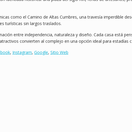
nicas como el Camino de Altas Cumbres, una travesía imperdible desd
s turísticas sin largos traslados.
ación entre independencia, naturaleza y diseño. Cada casa está pensa
s atractivos convierten al complejo en una opción ideal para estadías
ebook
,
Instagram
,
Google
,
Sitio Web