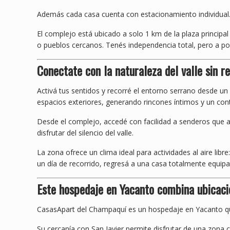
Además cada casa cuenta con estacionamiento individual
El complejo está ubicado a solo 1 km de la plaza princip
o pueblos cercanos. Tenés independencia total, pero a po
Conectate con la naturaleza del valle sin 
Activá tus sentidos y recorré el entorno serrano desde un
espacios exteriores, generando rincones íntimos y un con
Desde el complejo, accedé con facilidad a senderos que a
disfrutar del silencio del valle.
La zona ofrece un clima ideal para actividades al aire lib
un día de recorrido, regresá a una casa totalmente equip
Este hospedaje en Yacanto combina ubicació
CasasApart del Champaquí es un hospedaje en Yacanto qu
Su cercanía con San Javier permite disfrutar de una zona c