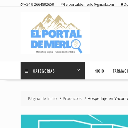
Saltar
+54 9 2664892659
elportaldemerlo@gmail.com
Do
contenido
CATEGORIAS
INICIO
FARMACI
Página de Inicio
Productos
Hospedaje en Yacant