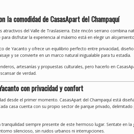
 con la comodidad de CasasApart del Champaquí
 atractivos del Valle de Traslasierra. Este rincón serrano combina na
ve para disfrutar la experiencia al máximo está en elegir un alojamien
o de Yacanto y ofrece un equilibrio perfecto entre privacidad, dise
aje y se convierte en un marco natural inigualable para tu estadía.
enderos, artesanías y propuestas culturales, pero hacerlo en CasasAp
scansar de verdad.
Yacanto con privacidad y confort
idad desde el primer momento. CasasApart del Champaquí está diseña
. Cada casa cuenta con su propio sector de parque privado, delimitado
tranquilidad siempre presente de este hermoso lugar. Sentate en la 
torno silencioso, sin ruidos urbanos ni interrupciones.