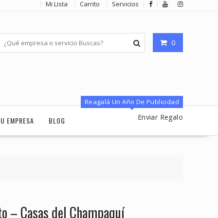
Mi Lista
Carrito
Servicios
0
Reagalá Un Año De Publicidad
Enviar Regalo
TU EMPRESA
BLOG
to – Casas del Champaquí