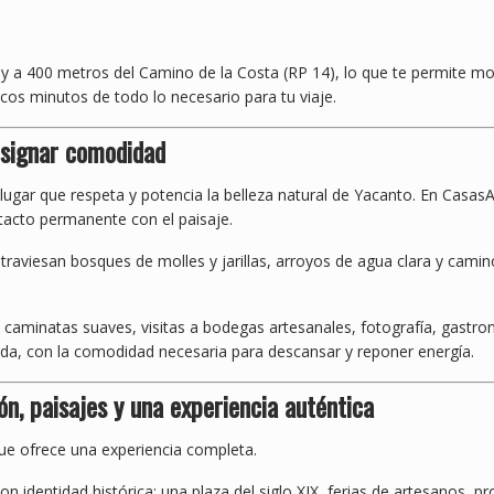
.
al y a 400 metros del Camino de la Costa (RP 14), lo que te permite 
cos minutos de todo lo necesario para tu viaje.
resignar comodidad
 lugar que respeta y potencia la belleza natural de Yacanto. En Casas
tacto permanente con el paisaje.
traviesan bosques de molles y jarillas, arroyos de agua clara y cami
re: caminatas suaves, visitas a bodegas artesanales, fotografía, gastr
ada, con la comodidad necesaria para descansar y reponer energía.
n, paisajes y una experiencia auténtica
e ofrece una experiencia completa.
on identidad histórica: una plaza del siglo XIX, ferias de artesanos,