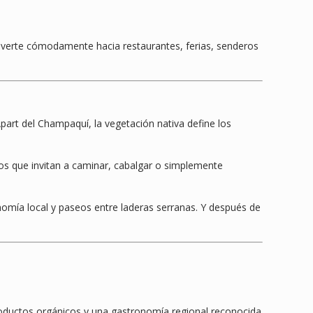
moverte cómodamente hacia restaurantes, ferias, senderos
Apart del Champaquí, la vegetación nativa define los
nos que invitan a caminar, cabalgar o simplemente
onomía local y paseos entre laderas serranas. Y después de
 productos orgánicos y una gastronomía regional reconocida