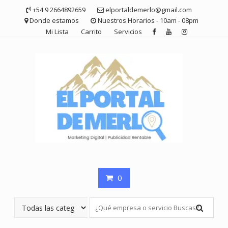
Saltar
+54 9 2664892659
elportaldemerlo@gmail.com
contenido
Donde estamos
Nuestros Horarios - 10am - 08pm
Mi Lista
Carrito
Servicios
0