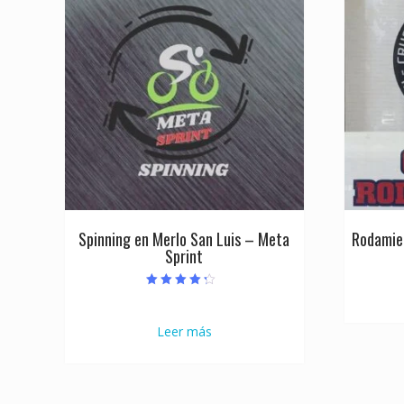
Spinning en Merlo San Luis – Meta
Rodamie
Sprint
Valorado con
4.00
de 5
Leer más