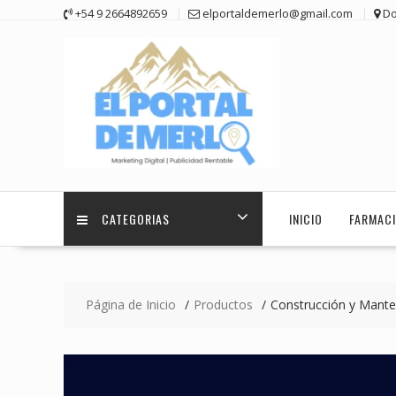
Saltar
+54 9 2664892659
elportaldemerlo@gmail.com
Do
contenido
CATEGORIAS
INICIO
FARMACI
Página de Inicio
Productos
Construcción y Mante