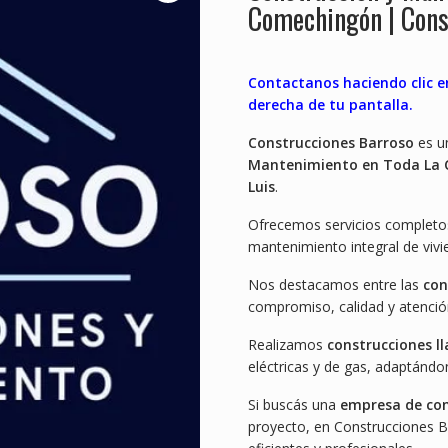
Comechingón | Cons
Contactanos haciendo clic e
derecha de tu pantalla.
Construcciones Barroso
es u
Mantenimiento en Toda La
Luis
.
Ofrecemos servicios completo
mantenimiento integral de vivi
Nos destacamos entre las
con
compromiso, calidad y atenció
Realizamos
construcciones l
eléctricas y de gas, adaptánd
Si buscás una
empresa de con
proyecto, en Construcciones 