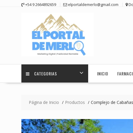
Saltar
+54 9 2664892659
elportaldemerlo@gmail.com
Do
contenido
CATEGORIAS
INICIO
FARMACI
Página de Inicio
Productos
Complejo de Cabañas 