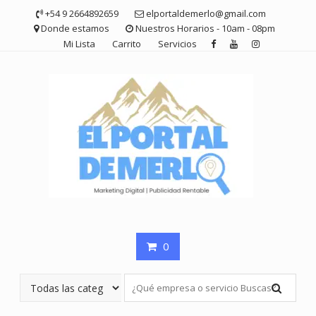
Saltar
+54 9 2664892659
elportaldemerlo@gmail.com
contenido
Donde estamos
Nuestros Horarios - 10am - 08pm
Mi Lista
Carrito
Servicios
0