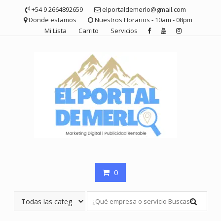
Saltar
+54 9 2664892659
elportaldemerlo@gmail.com
contenido
Donde estamos
Nuestros Horarios - 10am - 08pm
Mi Lista
Carrito
Servicios
0