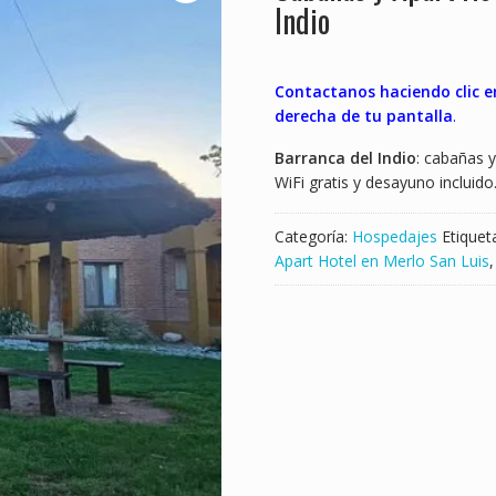
Indio
Contactanos haciendo clic e
derecha de tu pantalla
.
Barranca del Indio
: cabañas y
WiFi gratis y desayuno incluido.
Categoría:
Hospedajes
Etiquet
Apart Hotel en Merlo San Luis