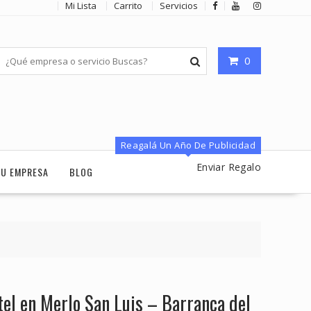
Mi Lista
Carrito
Servicios
0
Reagalá Un Año De Publicidad
Enviar Regalo
TU EMPRESA
BLOG
el en Merlo San Luis – Barranca del