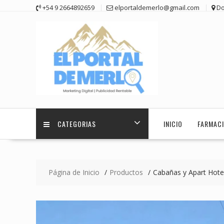
Saltar
+54 9 2664892659
elportaldemerlo@gmail.com
Do
contenido
CATEGORIAS
INICIO
FARMACI
Página de Inicio
Productos
Cabañas y Apart Hotel