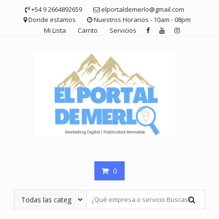
Saltar
+54 9 2664892659
elportaldemerlo@gmail.com
contenido
Donde estamos
Nuestros Horarios - 10am - 08pm
Mi Lista
Carrito
Servicios
0