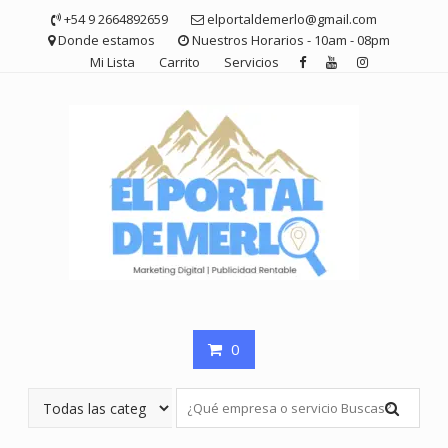
Saltar
+54 9 2664892659
elportaldemerlo@gmail.com
contenido
Donde estamos
Nuestros Horarios - 10am - 08pm
Mi Lista
Carrito
Servicios
0