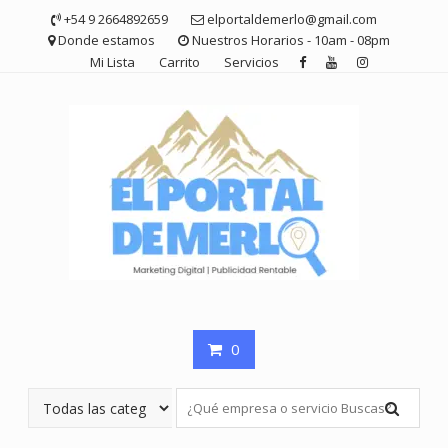
Saltar
+54 9 2664892659
elportaldemerlo@gmail.com
contenido
Donde estamos
Nuestros Horarios - 10am - 08pm
Mi Lista
Carrito
Servicios
0